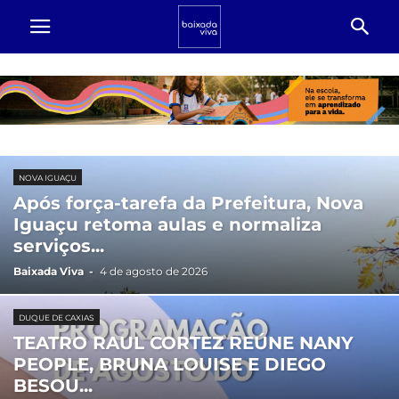
NOVA IGUAÇU
Após força-tarefa da Prefeitura, Nova
Iguaçu retoma aulas e normaliza
serviços...
Baixada Viva
-
4 de agosto de 2026
DUQUE DE CAXIAS
TEATRO RAUL CORTEZ REÚNE NANY
PEOPLE, BRUNA LOUISE E DIEGO
BESOU...