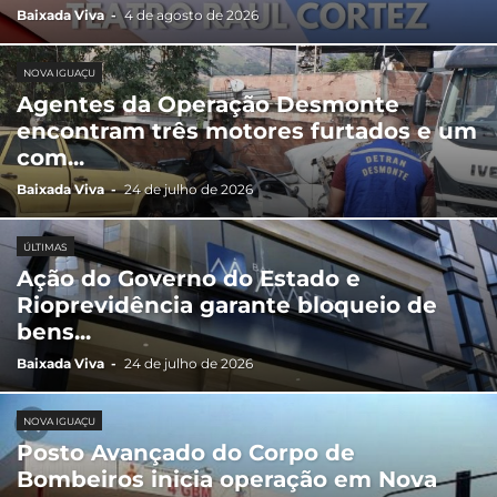
Baixada Viva
-
4 de agosto de 2026
NOVA IGUAÇU
Agentes da Operação Desmonte
encontram três motores furtados e um
com...
Baixada Viva
-
24 de julho de 2026
ÚLTIMAS
Ação do Governo do Estado e
Rioprevidência garante bloqueio de
bens...
Baixada Viva
-
24 de julho de 2026
NOVA IGUAÇU
Posto Avançado do Corpo de
Bombeiros inicia operação em Nova