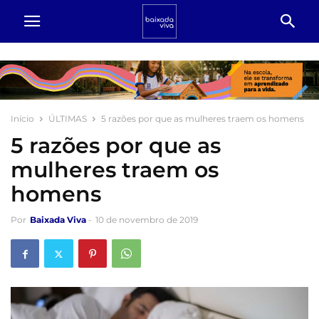
Início
ÚLTIMAS
5 razões por que as mulheres traem os homens
5 razões por que as
mulheres traem os
homens
Por
Baixada Viva
-
10 de novembro de 2019