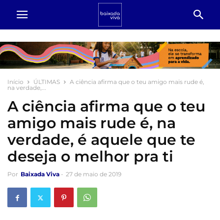
Início
ÚLTIMAS
A ciência afirma que o teu amigo mais rude é,
na verdade,...
A ciência afirma que o teu
amigo mais rude é, na
verdade, é aquele que te
deseja o melhor pra ti
Por
Baixada Viva
-
27 de maio de 2019