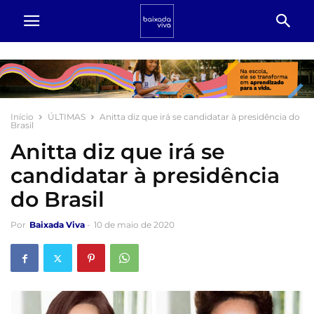
Início
ÚLTIMAS
Anitta diz que irá se candidatar à presidência do
Brasil
Anitta diz que irá se
candidatar à presidência
do Brasil
Por
Baixada Viva
-
10 de maio de 2020