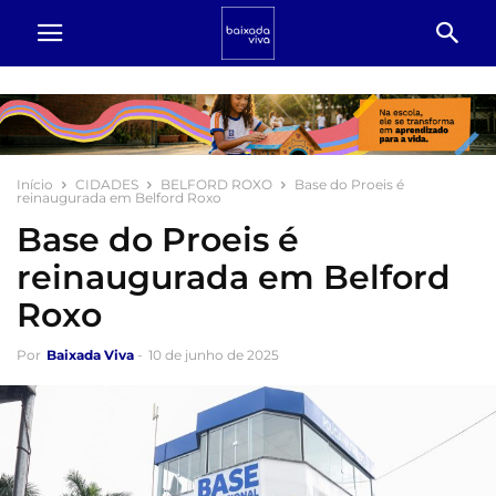
Início
CIDADES
BELFORD ROXO
Base do Proeis é
reinaugurada em Belford Roxo
Base do Proeis é
reinaugurada em Belford
Roxo
Por
Baixada Viva
-
10 de junho de 2025