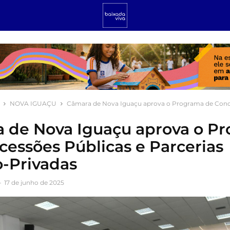
NOVA IGUAÇU
Câmara de Nova Iguaçu aprova o Programa de Conce
 de Nova Iguaçu aprova o P
cessões Públicas e Parcerias
o-Privadas
-
17 de junho de 2025