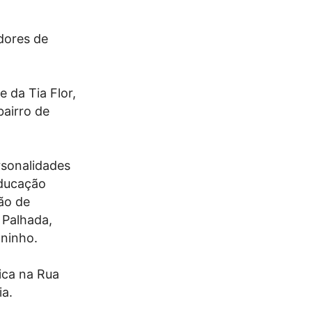
adores de
 da Tia Flor,
bairro de
sonalidades
Educação
ão de
 Palhada,
aninho.
ica na Rua
ia.