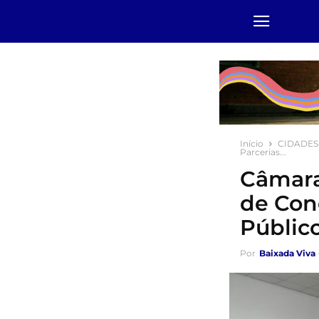
Início
CIDADES
Parcerias...
Câmara
de Con
Públic
Por
Baixada Viva