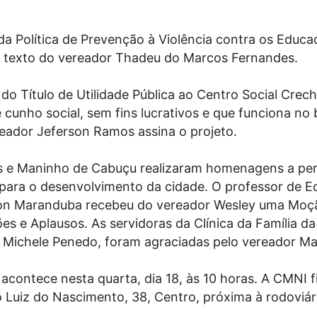
 da Política de Prevenção à Violência contra os Educ
 texto do vereador Thadeu do Marcos Fernandes.
o Título de Utilidade Pública ao Centro Social Creche
e cunho social, sem fins lucrativos e que funciona no 
reador Jeferson Ramos assina o projeto.
s e Maninho de Cabuçu realizaram homenagens a per
para o desenvolvimento da cidade. O professor de 
rton Maranduba recebeu do vereador Wesley uma Moç
es e Aplausos. As servidoras da Clínica da Família da
 e Michele Penedo, foram agraciadas pelo vereador M
acontece nesta quarta, dia 18, às 10 horas. A CMNI f
o Luiz do Nascimento, 38, Centro, próxima à rodoviár