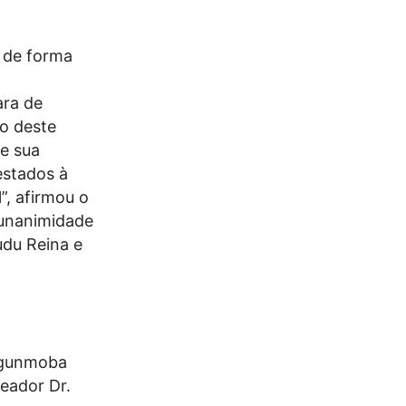
o de forma
ara de
o deste
ie sua
estados à
”, afirmou o
 unanimidade
udu Reina e
 Ogunmoba
reador Dr.