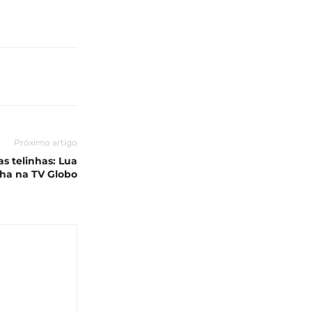
Próximo artigo
s telinhas: Lua
lha na TV Globo