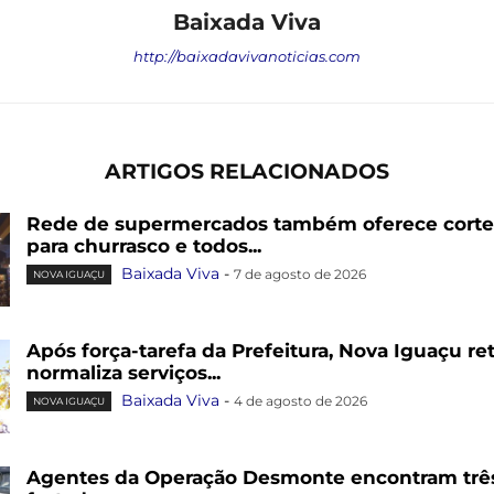
Baixada Viva
http://baixadavivanoticias.com
ARTIGOS RELACIONADOS
Rede de supermercados também oferece cortes
para churrasco e todos...
Baixada Viva
-
7 de agosto de 2026
NOVA IGUAÇU
Após força-tarefa da Prefeitura, Nova Iguaçu re
normaliza serviços...
Baixada Viva
-
4 de agosto de 2026
NOVA IGUAÇU
Agentes da Operação Desmonte encontram trê