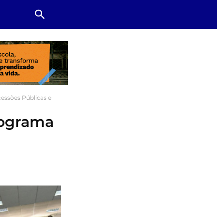
ssões Públicas e
rograma