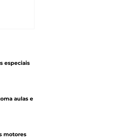
 especiais
toma aulas e
s motores