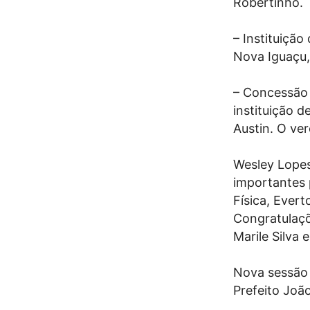
Robertinho.
– Instituição
Nova Iguaçu,
– Concessão d
instituição d
Austin. O ve
Wesley Lope
importantes 
Física, Eve
Congratulaçõ
Marile Silva
Nova sessão 
Prefeito Joã