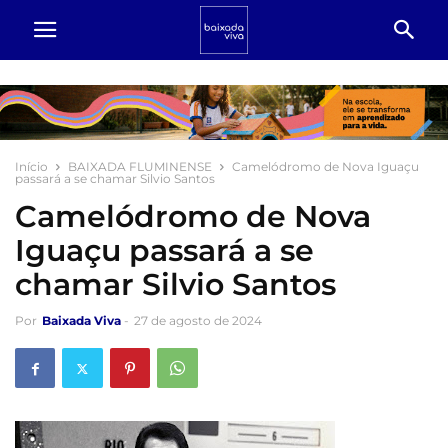
Início
BAIXADA FLUMINENSE
Camelódromo de Nova Iguaçu
passará a se chamar Silvio Santos
Camelódromo de Nova
Iguaçu passará a se
chamar Silvio Santos
Por
Baixada Viva
-
27 de agosto de 2024