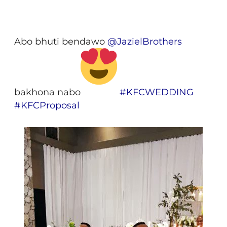
Abo bhuti bendawo
@
JazielBrothers
bakhona nabo
#
KFCWEDDING
#
KFCProposal