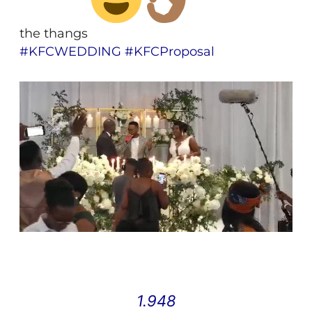
the thangs
#
KFCWEDDING
#
KFCProposal
1.948