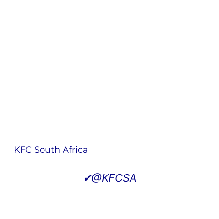
KFC South Africa
✔
@KFCSA