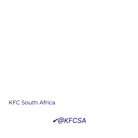
KFC South Africa
✔
@KFCSA