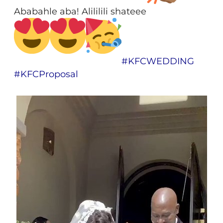
Ababahle aba! Alililili shateee
#
KFCWEDDING
#
KFCProposal