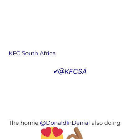
KFC South Africa
✔
@KFCSA
The homie
@
DonaldInDenial
also doing