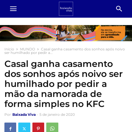
Início
MUNDO
Casal ganha casamento dos sonhos após noivo
ser humilhado por pedir a...
Casal ganha casamento
dos sonhos após noivo ser
humilhado por pedir a
mão da namorada de
forma simples no KFC
Por
Baixada Viva
-
5 de janeiro de 2020