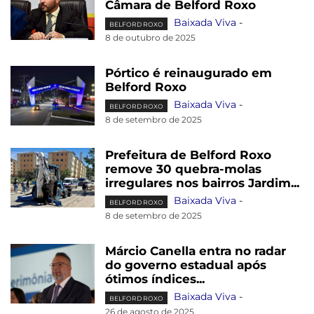
Câmara de Belford Roxo
Baixada Viva
-
BELFORD ROXO
8 de outubro de 2025
Pórtico é reinaugurado em
Belford Roxo
Baixada Viva
-
BELFORD ROXO
8 de setembro de 2025
Prefeitura de Belford Roxo
remove 30 quebra-molas
irregulares nos bairros Jardim...
Baixada Viva
-
BELFORD ROXO
8 de setembro de 2025
Márcio Canella entra no radar
do governo estadual após
ótimos índices...
Baixada Viva
-
BELFORD ROXO
26 de agosto de 2025