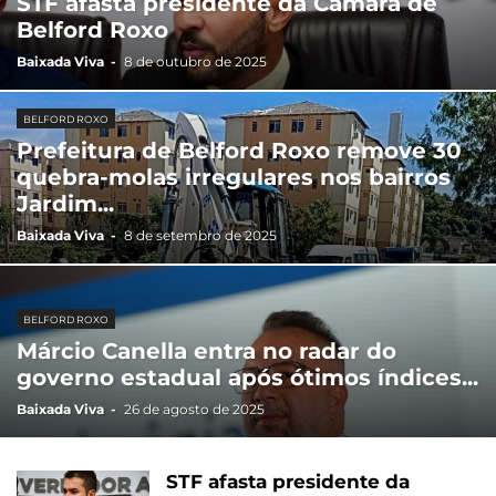
STF afasta presidente da Câmara de
Belford Roxo
Baixada Viva
-
8 de outubro de 2025
BELFORD ROXO
Prefeitura de Belford Roxo remove 30
quebra-molas irregulares nos bairros
Jardim...
Baixada Viva
-
8 de setembro de 2025
BELFORD ROXO
Márcio Canella entra no radar do
governo estadual após ótimos índices...
Baixada Viva
-
26 de agosto de 2025
STF afasta presidente da