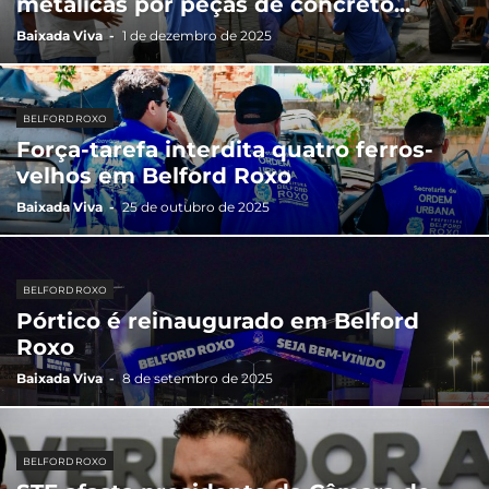
metálicas por peças de concreto...
Baixada Viva
-
1 de dezembro de 2025
BELFORD ROXO
Força-tarefa interdita quatro ferros-
velhos em Belford Roxo
Baixada Viva
-
25 de outubro de 2025
BELFORD ROXO
Pórtico é reinaugurado em Belford
Roxo
Baixada Viva
-
8 de setembro de 2025
BELFORD ROXO