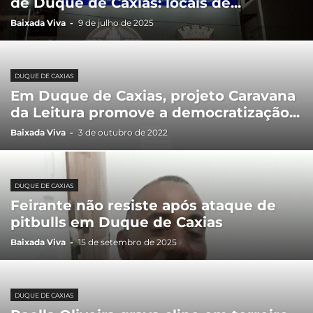
de Duque de Caxias: locais de...
Baixada Viva
-
9 de julho de 2025
DUQUE DE CAXIAS
Em Duque de Caxias, projeto Caravana
da Leitura promove a democratização...
Baixada Viva
-
3 de outubro de 2022
DUQUE DE CAXIAS
Feirante não resiste após ataque de
pitbulls em Duque de Caxias
Baixada Viva
-
15 de setembro de 2025
DUQUE DE CAXIAS