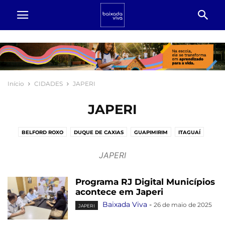
Início
CIDADES
JAPERI
JAPERI
BELFORD ROXO
DUQUE DE CAXIAS
GUAPIMIRIM
ITAGUAÍ
JAPERI
MAGÉ
MESQUITA
NILOPÓLIS
NOVA IGUAÇU
JAPERI
PARACAMBI
QUEIMADOS
RIO DE JANEIRO
SÃO JOÃO DE MERITI
SEROPÉDICA
Programa RJ Digital Municípios
acontece em Japeri
Baixada Viva
-
26 de maio de 2025
JAPERI