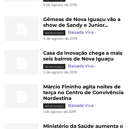
6 de agosto de 2019
Gêmeas de Nova Iguaçu vão a
show de Sandy e Junior...
Baixada Viva
-
NOVA IGUAÇU
4 de agosto de 2019
Casa da Inovação chega a mais
seis bairros de Nova Iguaçu
Baixada Viva
-
NOVA IGUAÇU
3 de agosto de 2019
Márcio Fininho agita noites de
terça no Centro de Convivência
Nordestina
Baixada Viva
-
NOVA IGUAÇU
1 de agosto de 2019
Ministério da Saúde aumenta o