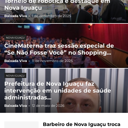
Torneio de robótica é destaque em
Nova Iguaçu
Baixada Viva
-
1 de dezembro de 2025
NOVA IGUAÇU
CineMaterna traz sessão especial de
“Se Não Fosse Você” no Shopping...
Baixada Viva
-
11 de novembro de 2025
NOVA IGUAÇU
Prefeitura de Nova Iguaçu faz
intervenção em unidades de saúde
administradas...
Baixada Viva
-
12 de maio de 2026
Barbeiro de Nova Iguaçu troca