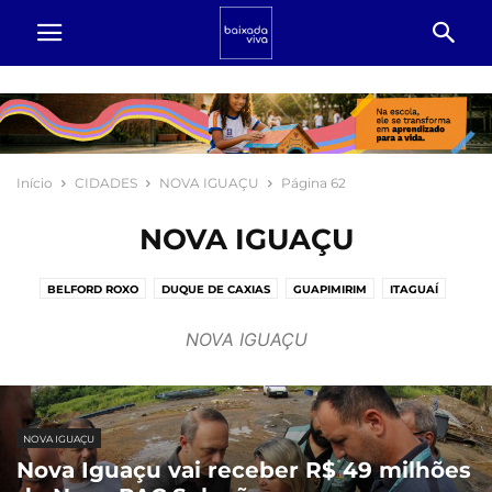
Início
CIDADES
NOVA IGUAÇU
Página 62
NOVA IGUAÇU
BELFORD ROXO
DUQUE DE CAXIAS
GUAPIMIRIM
ITAGUAÍ
JAPERI
MAGÉ
MESQUITA
NILOPÓLIS
NOVA IGUAÇU
NOVA IGUAÇU
PARACAMBI
QUEIMADOS
RIO DE JANEIRO
SÃO JOÃO DE MERITI
SEROPÉDICA
NOVA IGUAÇU
Nova Iguaçu vai receber R$ 49 milhões