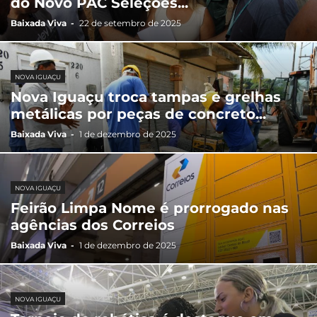
do Novo PAC Seleções...
Baixada Viva
-
22 de setembro de 2025
NOVA IGUAÇU
Nova Iguaçu troca tampas e grelhas
metálicas por peças de concreto...
Baixada Viva
-
1 de dezembro de 2025
NOVA IGUAÇU
Feirão Limpa Nome é prorrogado nas
agências dos Correios
Baixada Viva
-
1 de dezembro de 2025
NOVA IGUAÇU