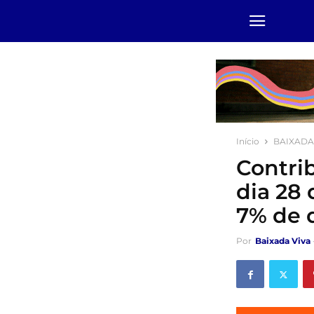
Início
BAIXADA
Contri
dia 28
7% de 
Por
Baixada Viva