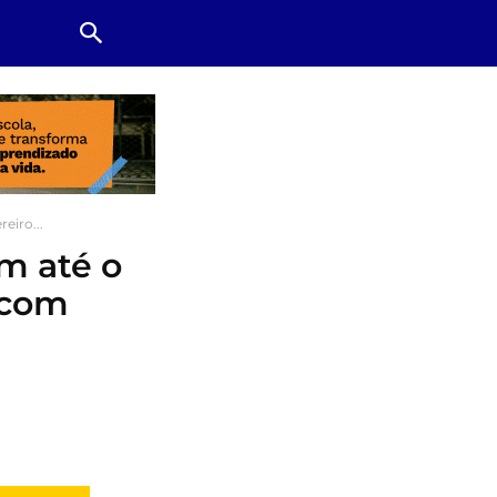
eiro...
m até o
 com