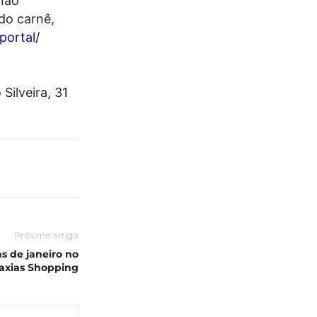
 não
do carnê,
portal/
Silveira, 31
Próximo artigo
as de janeiro no
axias Shopping