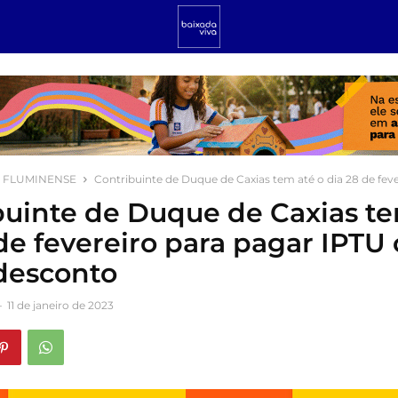
 FLUMINENSE
Contribuinte de Duque de Caxias tem até o dia 28 de fever
buinte de Duque de Caxias te
 de fevereiro para pagar IPTU
desconto
-
11 de janeiro de 2023