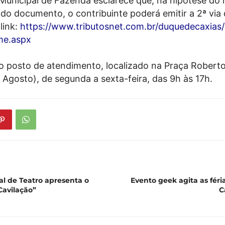
 Municipal de Fazenda esclarece que, na hipótese do
do documento, o contribuinte poderá emitir a 2ª via 
link:
https://www.tributosnet.com.
br/duquedecaxias/
me.aspx
no posto de atendimento, localizado na Praça Roberto 
 Agosto), de segunda a sexta-feira, das 9h às 17h.
al de Teatro apresenta o
Evento geek agita as féri
Cavilação”
C