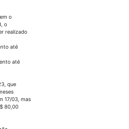
cem o
, o
r realizado
nto até
ento até
23, que
 meses
em 17/03, mas
R$ 80,00