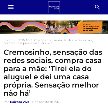
Início
ÚLTIMAS
Cremosinho, sensação das redes sociais,
compra casa para a mãe: ‘Tirei ela...
Cremosinho, sensação das
redes sociais, compra casa
para a mãe: ‘Tirei ela do
aluguel e dei uma casa
própria. Sensação melhor
não há’
Por
Baixada Viva
-
6 de agosto de 2021