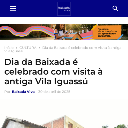
Início
CULTURA
Dia da Baixada é celebrado com visita à antiga
Vila Iguassú
Dia da Baixada é
celebrado com visita à
antiga Vila Iguassú
Por
Baixada Viva
-
30 de abril de 2025