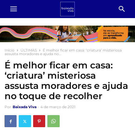
Início
ÚLTIMAS
É melhor ficar em casa: ‘criatura’ misteriosa
assusta moradores e ajuda no...
É melhor ficar em casa:
‘criatura’ misteriosa
assusta moradores e ajuda
no toque de recolher
Por
Baixada Viva
-
4 de março de 2021