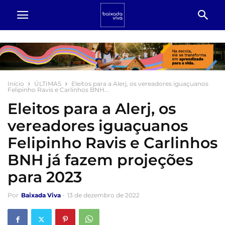
Início
ÚLTIMAS
Eleitos para a Alerj, os vereadores iguaçuanos
Felipinho Ravis e Carlinhos BNH...
Eleitos para a Alerj, os
vereadores iguaçuanos
Felipinho Ravis e Carlinhos
BNH já fazem projeções
para 2023
Por
Baixada Viva
-
13 de dezembro de 2022