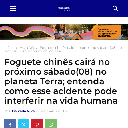
Início
MUNDO
Foguete chinês cairá no próximo sábado(08) no
planeta Terra; entenda como esse...
Foguete chinês cairá no
próximo sábado(08) no
planeta Terra; entenda
como esse acidente pode
interferir na vida humana
Por
Baixada Viva
-
6 de maio de 2021