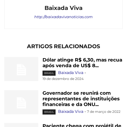
Baixada Viva
http://baixadavivanoticias.com
ARTIGOS RELACIONADOS
Dólar atinge R$ 6,30, mas recua
após venda de US$ 8...
Baixada Viva
-
BRASIL
19 de dezembro de 2024
Governador se reunirá com
representantes de instituições
financeiras e da ONU...
Baixada Viva
-
7 de março de 2022
BRASIL
Paciente chega com projétil de