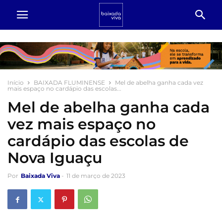
Início
BAIXADA FLUMINENSE
Mel de abelha ganha cada vez
mais espaço no cardápio das escolas...
Mel de abelha ganha cada
vez mais espaço no
cardápio das escolas de
Nova Iguaçu
Por
Baixada Viva
-
11 de março de 2023