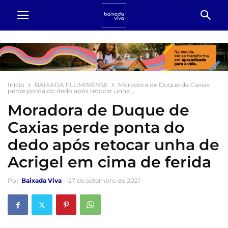
Início
BAIXADA FLUMINENSE
Moradora de Duque de Caxias
perde ponta do dedo após retocar unha...
Moradora de Duque de
Caxias perde ponta do
dedo após retocar unha de
Acrigel em cima de ferida
Por
Baixada Viva
-
27 de setembro de 2021