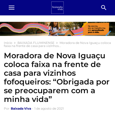
Início
BAIXADA FLUMINENSE
Moradora de Nova Iguaçu coloca
faixa na frente de casa para vizinhos...
Moradora de Nova Iguaçu
coloca faixa na frente de
casa para vizinhos
fofoqueiros: “Obrigada por
se preocuparem com a
minha vida”
Por
Baixada Viva
-
1 de agosto de 2021