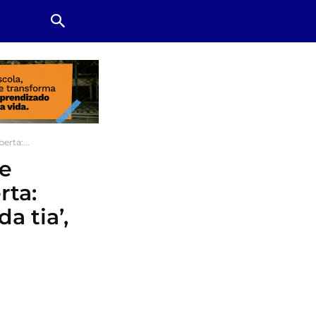
rta:...
e
rta:
a tia’,