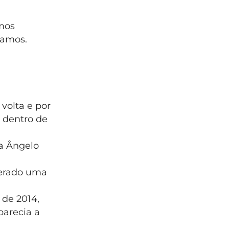
amos
inamos.
volta e por
 dentro de
a Ângelo
gerado uma
 de 2014,
parecia a