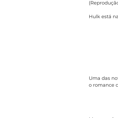
(Reproduçã
Hulk está n
Uma das not
o romance 