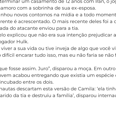
terminar um casamento de 12 anos com Iran, o jo
namoro com a sobrinha de sua ex-esposa.
ganhou novos contornos na mídia e a todo momen
erente é acrescentado. O mais recente deles foi a 
da do atacante enviou para a tia.
lo explicou que não era sua intenção prejudicar a
jogador Hulk.
viver a sua vida ou tive inveja de algo que você v
difícil encarar tudo isso, mas eu não faria se não 
que fosse assim. Juro”, disparou a moça. Em out
 jovem acabou entregando que existia um espécie
incubado entre os dois.
nautas descartam esta versão de Camila: ‘ela tinha
rido da tia e destruíu a família’, disparou interna