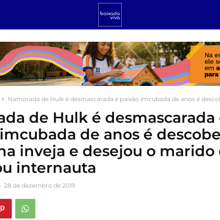
Namorada de Hulk é desmascarada e paixão imcubada de anos é descobe
da de Hulk é desmascarada 
 imcubada de anos é descobe
nha inveja e desejou o marido d
ou internauta
-
28 de dezembro de 2019