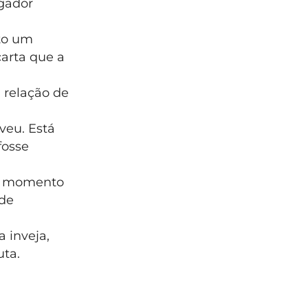
gador
to um
carta que a
 relação de
iveu. Está
fosse
ro momento
 de
 inveja,
uta.