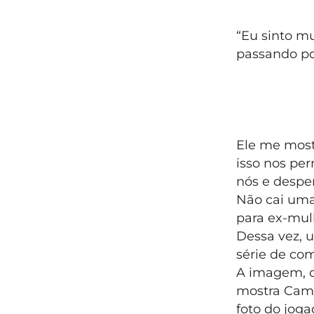
“Eu sinto mu
passando po
Ele me most
isso nos pe
nós e despe
Não cai uma
para ex-mul
Dessa vez, 
série de co
A imagem, q
mostra Cami
foto do joga