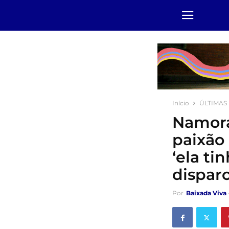
Início
ÚLTIMAS
Namora
paixão
‘ela ti
dispar
Por
Baixada Viva