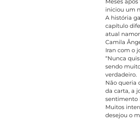
Meses após 
iniciou um 
A história 
capítulo dif
atual namora
Camila Ânge
Iran com o 
“Nunca quis 
sendo muito 
verdadeiro.
Não queria 
da carta, a
sentimento 
Muitos inter
desejou o ma