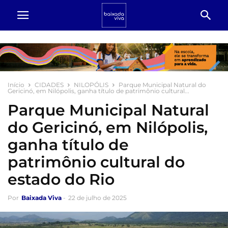
Início
CIDADES
NILOPÓLIS
Parque Municipal Natural do
Gericinó, em Nilópolis, ganha título de patrimônio cultural...
Parque Municipal Natural
do Gericinó, em Nilópolis,
ganha título de
patrimônio cultural do
estado do Rio
Por
Baixada Viva
-
22 de julho de 2025