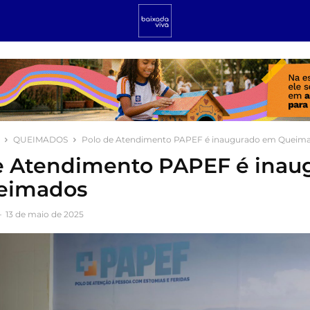
QUEIMADOS
Polo de Atendimento PAPEF é inaugurado em Queim
e Atendimento PAPEF é inau
eimados
-
13 de maio de 2025