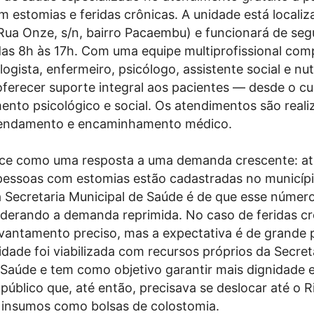
 estomias e feridas crônicas. A unidade está locali
ua Onze, s/n, bairro Pacaembu) e funcionará de seg
 das 8h às 17h. Com uma equipe multiprofissional com
ogista, enfermeiro, psicólogo, assistente social e nutr
oferecer suporte integral aos pacientes — desde o cu
mento psicológico e social. Os atendimentos são real
endamento e encaminhamento médico.
ce como uma resposta a uma demanda crescente: at
pessoas com estomias estão cadastradas no municípi
a Secretaria Municipal de Saúde é de que esse númer
iderando a demanda reprimida. No caso de feridas cr
vantamento preciso, mas a expectativa é de grande 
idade foi viabilizada com recursos próprios da Secret
 Saúde e tem como objetivo garantir mais dignidade 
público que, até então, precisava se deslocar até o R
 insumos como bolsas de colostomia.