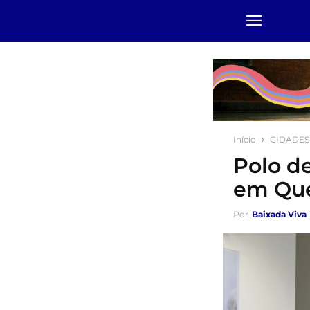
Início
CIDADES
Polo d
em Qu
Por
Baixada Viva