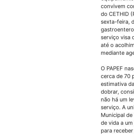
convivem com
do CETHID (R
sexta-feira,
gastroenterol
serviço visa 
até o acolhi
mediante ag
O PAPEF nas
cerca de 70 
estimativa d
dobrar, cons
não há um le
serviço. A un
Municipal de
de vida a um 
para receber