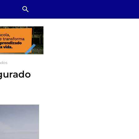
ados
gurado