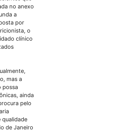
zada no anexo
unda a
posta por
icionista, o
idado clínico
izados
ualmente,
o, mas a
o possa
ônicas, ainda
procura pelo
aria
e qualidade
io de Janeiro