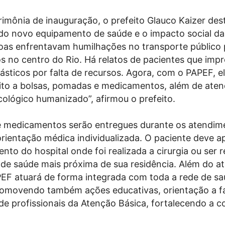
rimônia de inauguração, o prefeito Glauco Kaizer des
do novo equipamento de saúde e o impacto social da i
oas enfrentavam humilhações no transporte público 
s no centro do Rio. Há relatos de pacientes que imp
ásticos por falta de recursos. Agora, com o PAPEF, e
ito a bolsas, pomadas e medicamentos, além de ate
cológico humanizado”, afirmou o prefeito.
 medicamentos serão entregues durante os atendim
rientação médica individualizada. O paciente deve a
to do hospital onde foi realizada a cirurgia ou ser 
 de saúde mais próxima de sua residência. Além do 
APEF atuará de forma integrada com toda a rede de s
romovendo também ações educativas, orientação a fa
de profissionais da Atenção Básica, fortalecendo a c