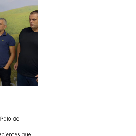
 Polo de
o
acientes que