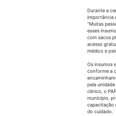
Durante a ce
importância 
“Muitas pess
esses insumo
com sacos pl
acesso gratu
médico e psi
Os insumos e
conforme a o
encaminhamen
pela unidade
clínico, o P
município, p
capacitação 
do cuidado.