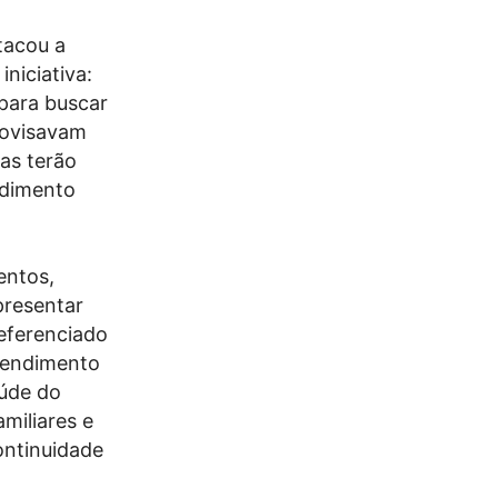
tacou a
niciativa:
para buscar
rovisavam
las terão
ndimento
entos,
presentar
referenciado
atendimento
aúde do
miliares e
ontinuidade