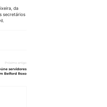
xeira, da
s secretários
il.
Próximo artigo
eúne servidores
em Belford Roxo