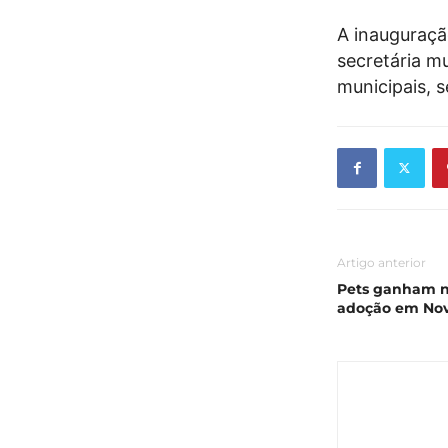
A inauguraçã
secretária m
municipais, s
Artigo anterior
Pets ganham no
adoção em Nov