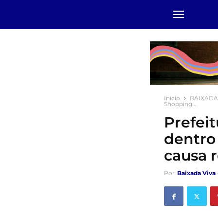
Início
BAIXADA
Shopping...
Prefei
dentro
causa r
Por
Baixada Viva