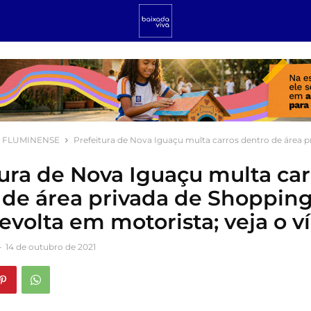
 FLUMINENSE
Prefeitura de Nova Iguaçu multa carros dentro de área p
tura de Nova Iguaçu multa car
 de área privada de Shopping
evolta em motorista; veja o v
-
14 de outubro de 2021