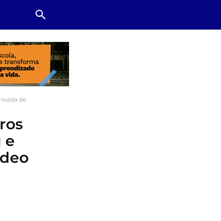
rivada de
ros
 e
ídeo