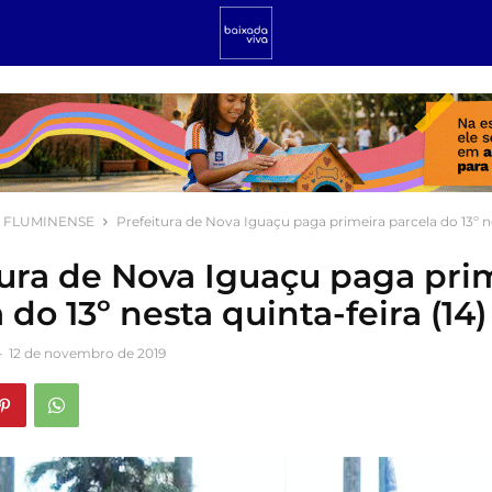
 FLUMINENSE
Prefeitura de Nova Iguaçu paga primeira parcela do 13º n
tura de Nova Iguaçu paga pri
 do 13º nesta quinta-feira (14)
-
12 de novembro de 2019