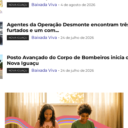
Baixada Viva
-
4 de agosto de 2026
NOVA IGUAÇU
Agentes da Operação Desmonte encontram trê
furtados e um com...
Baixada Viva
-
24 de julho de 2026
NOVA IGUAÇU
Posto Avançado do Corpo de Bombeiros inicia
Nova Iguaçu
Baixada Viva
-
24 de julho de 2026
NOVA IGUAÇU