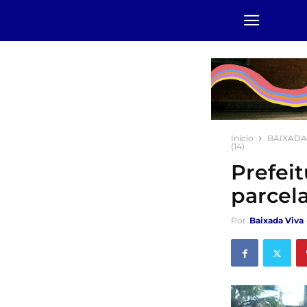
Início
BAIXADA
(14)
Prefei
parcela
Por
Baixada Viva