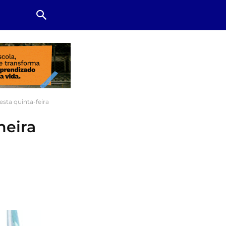
esta quinta-feira
meira