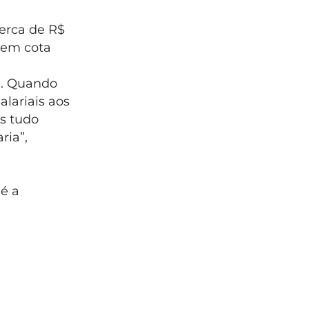
cerca de R$
, em cota
m. Quando
alariais aos
os tudo
ria”,
 é a