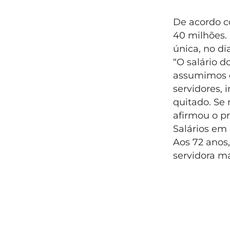
De acordo co
40 milhões. 
única, no d
“O salário 
assumimos em
servidores, 
quitado. Se 
afirmou o pr
Salários em 
Aos 72 anos,
servidora m