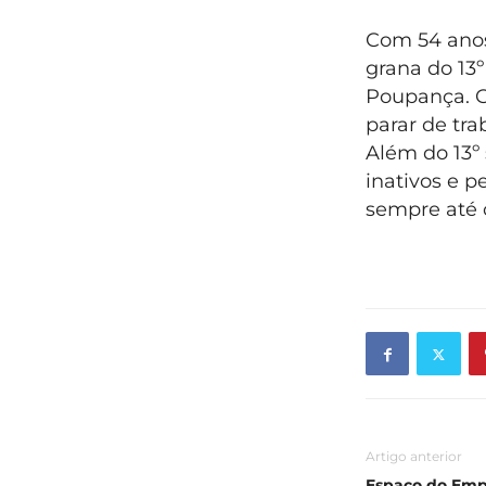
Com 54 anos
grana do 13º
Poupança. G
parar de tra
Além do 13º 
inativos e p
sempre até o
Artigo anterior
Espaço do Emp