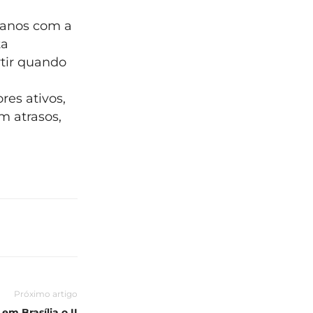
planos com a
ta
rtir quando
res ativos,
m atrasos,
Próximo artigo
em Brasília o II