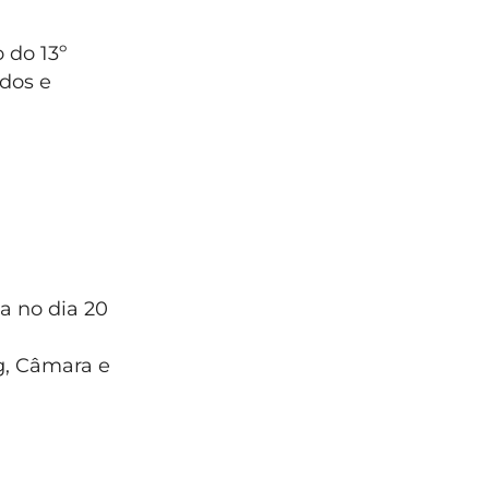
 do 13º
ados e
da no dia 20
ig, Câmara e