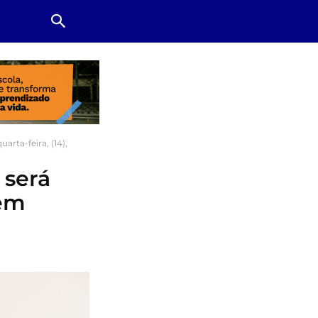
rta-feira, (14),
 será
 em