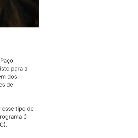
o Paço
isto para a
lém dos
es de
 esse tipo de
programa é
C).