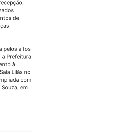
recepção,
izados
entos de
nças
a pelos altos
 a Prefeitura
ento à
Sala Lilás no
 ampliada com
e Souza, em