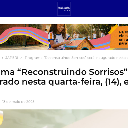
JAPERI
Programa “Reconstruindo Sorrisos” será inaugurado nesta qua
ma “Reconstruindo Sorrisos”
ado nesta quarta-feira, (14),
-
13 de maio de 2025