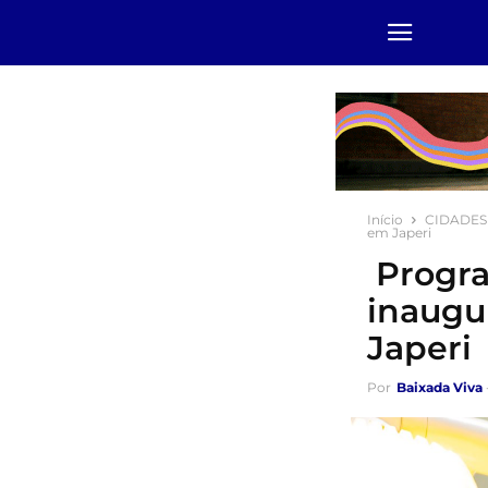
Início
CIDADES
em Japeri
Progra
inaugur
Japeri
Por
Baixada Viva