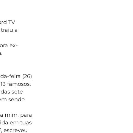
ord TV
traiu a
ora ex-
m.
a-feira (26)
 13 famosos.
das sete
vem sendo
ra mim, para
vida em tuas
”, escreveu