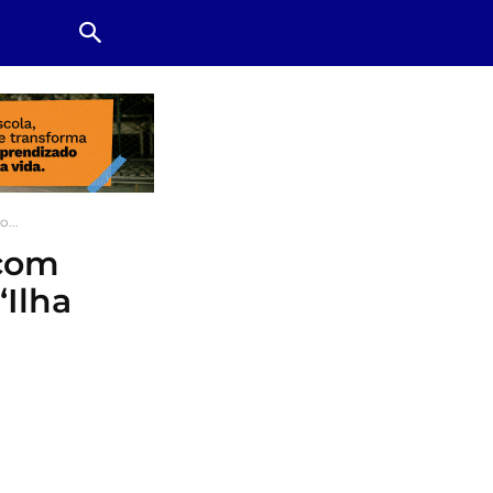
...
com
‘Ilha