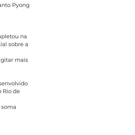
uanto Pyong
mpletou na
ial sobre a
gitar mais
senvolvido
o Rio de
e soma