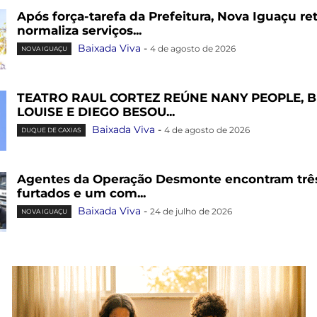
Após força-tarefa da Prefeitura, Nova Iguaçu re
normaliza serviços...
Baixada Viva
-
4 de agosto de 2026
NOVA IGUAÇU
TEATRO RAUL CORTEZ REÚNE NANY PEOPLE, 
LOUISE E DIEGO BESOU...
Baixada Viva
-
4 de agosto de 2026
DUQUE DE CAXIAS
Agentes da Operação Desmonte encontram trê
furtados e um com...
Baixada Viva
-
24 de julho de 2026
NOVA IGUAÇU