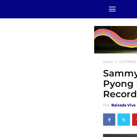
Início
ÚLTIMAS
Sammy 
Pyong L
Record’
Por
Baixada Viva