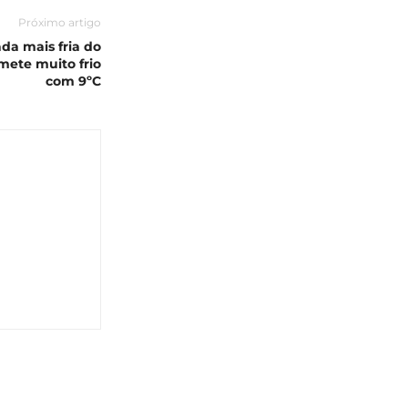
Próximo artigo
a mais fria do
mete muito frio
com 9ºC