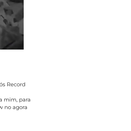
ós Record
ra mim, para
ow no agora