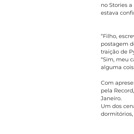
no Stories 
estava conf
“Filho, escr
postagem do 
traição de 
“Sim, meu c
alguma coisa
Com apresen
pela Record,
Janeiro.
Um dos cená
dormitórios,