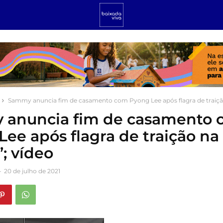
Sammy anuncia fim de casamento com Pyong Lee após flagra de traição
anuncia fim de casamento 
ee após flagra de traição na 
; vídeo
-
20 de julho de 2021