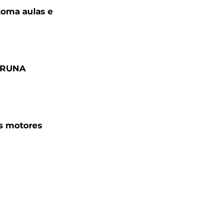
toma aulas e
BRUNA
s motores