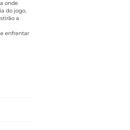
na onde
ia do jogo,
stirão a
se enfrentar