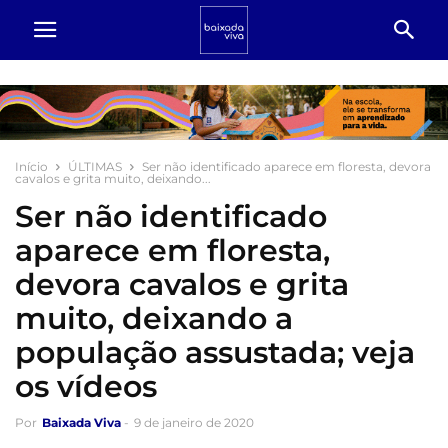
Início
ÚLTIMAS
Ser não identificado aparece em floresta, devora
cavalos e grita muito, deixando...
Ser não identificado
aparece em floresta,
devora cavalos e grita
muito, deixando a
população assustada; veja
os vídeos
Por
Baixada Viva
-
9 de janeiro de 2020