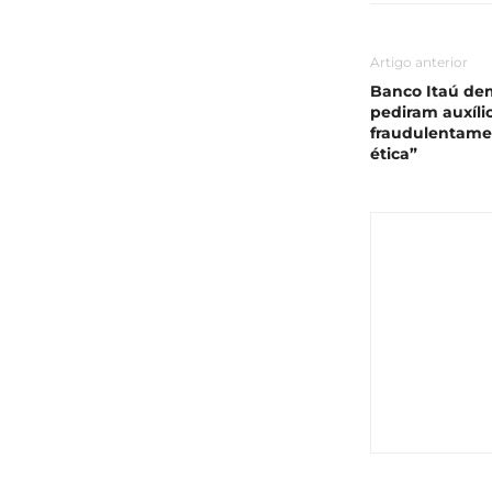
Artigo anterior
Banco Itaú dem
pediram auxíli
fraudulentame
ética”