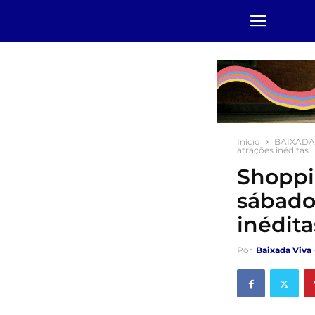
Início
BAIXADA
atrações inéditas
Shoppi
sábado
inédita
Por
Baixada Viva