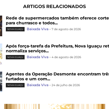
ARTIGOS RELACIONADOS
Rede de supermercados também oferece cortes
para churrasco e todos...
Baixada Viva
-
7 de agosto de 2026
NOVA IGUAÇU
Após força-tarefa da Prefeitura, Nova Iguaçu re
normaliza serviços...
Baixada Viva
-
4 de agosto de 2026
NOVA IGUAÇU
Agentes da Operação Desmonte encontram trê
furtados e um com...
Baixada Viva
-
24 de julho de 2026
NOVA IGUAÇU