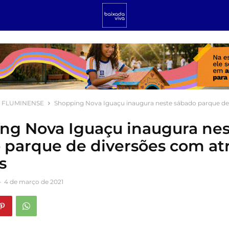
 FLUMINENSE
Shopping Nova Iguaçu inaugura neste sábado parque de
ng Nova Iguaçu inaugura nes
 parque de diversões com at
s
-
4 de março de 2021