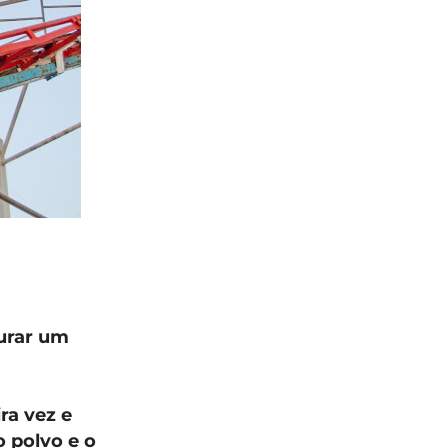
urar um
ra vez e
o polvo e o