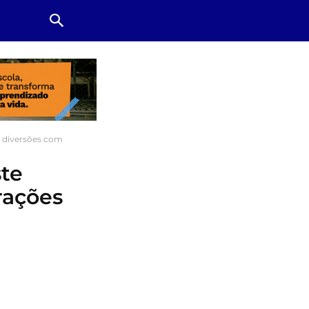
 diversões com
te
rações