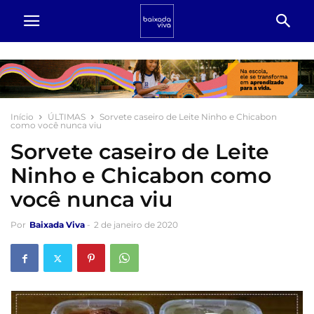
Início
ÚLTIMAS
Sorvete caseiro de Leite Ninho e Chicabon
como você nunca viu
Sorvete caseiro de Leite
Ninho e Chicabon como
você nunca viu
Por
Baixada Viva
-
2 de janeiro de 2020