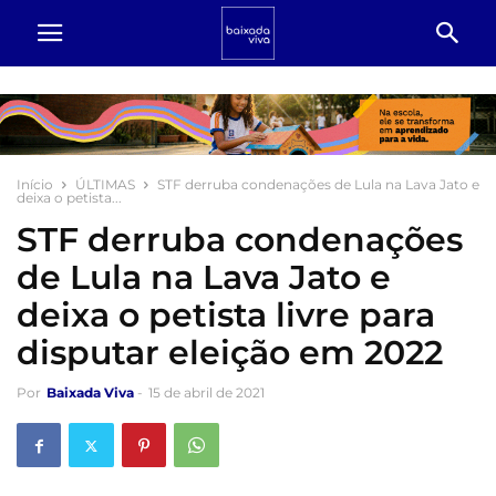
Início
ÚLTIMAS
STF derruba condenações de Lula na Lava Jato e
deixa o petista...
STF derruba condenações
de Lula na Lava Jato e
deixa o petista livre para
disputar eleição em 2022
Por
Baixada Viva
-
15 de abril de 2021