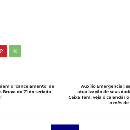
edem o ‘cancelamento’ de
Auxílio Emergencial: s
a Bruxa do 71 do seriado
atualização de seus dado
’
Caixa Tem; veja o calendári
o mês de 