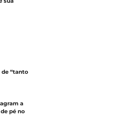
e sua
 de “tanto
tagram a
 de pé no