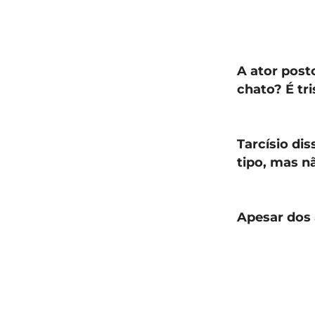
A ator post
chato? É tri
Tarcísio di
tipo, mas 
Apesar dos 