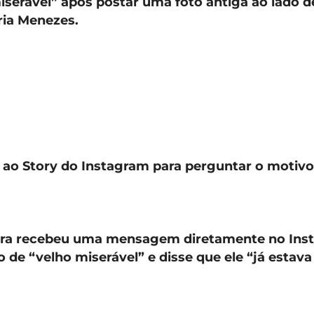
iserável” após postar uma foto antiga ao lado d
ria Menezes.
oi ao Story do Instagram para perguntar o motivo
ira
recebeu uma mensagem diretamente no Ins
de “velho miserável” e disse que ele “já estava