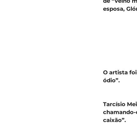
de “velho m
esposa, Gló
O artista f
ódio”.
Tarcísio Me
chamando-o 
caixão”.