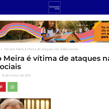
Tarcísio Meira é vítima de ataques nas redes sociais
o Meira é vítima de ataques n
ociais
-
15 de março de 2021