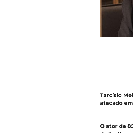
Tarcísio Me
atacado em
O ator de 