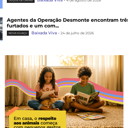
Baixada Viva
-
4 de agosto de 2026
DUQUE DE CAXIAS
Agentes da Operação Desmonte encontram trê
furtados e um com...
Baixada Viva
-
24 de julho de 2026
NOVA IGUAÇU