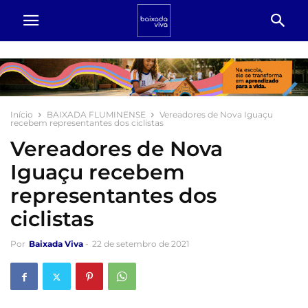
Início
BAIXADA FLUMINENSE
Vereadores de Nova Iguaçu
recebem representantes dos ciclistas
Vereadores de Nova
Iguaçu recebem
representantes dos
ciclistas
Por
Baixada Viva
-
22 de setembro de 2021