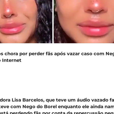
os chora por perder fãs após vazar caso com Ne
 Internet
adora Lisa Barcelos, que teve um áudio vazado f
 teve com Nego do Borel enquanto ele ainda na
está perdendo fãs por conta da repercussão neg