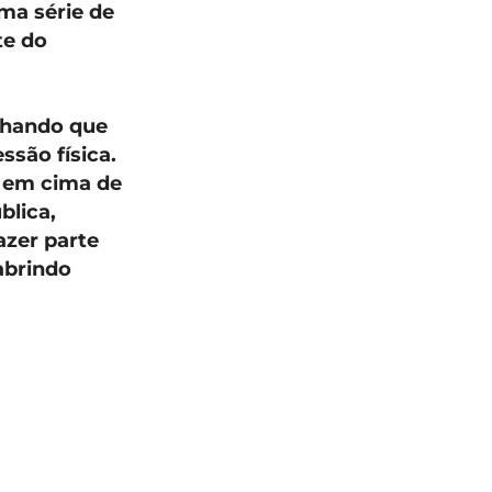
ma série de
te do
chando que
ssão física.
í em cima de
blica,
azer parte
abrindo