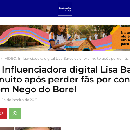
VÍDEO: Influenciadora digital Lisa Barcelos chora muito após perder fãs 
Influenciadora digital Lisa B
muito após perder fãs por con
om Nego do Borel
-
14 de janeiro de 2021