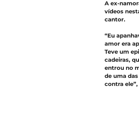
A ex-namora
vídeos nest
cantor.
“Eu apanhav
amor era apa
Teve um epi
cadeiras, q
entrou no me
de uma das 
contra ele”,