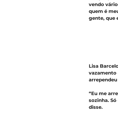
vendo vário
quem é meu 
gente, que 
Lisa Barcel
vazamento d
arrependeu 
“Eu me arre
sozinha. Só
disse.