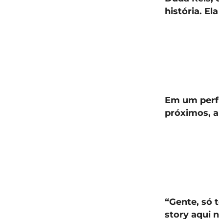
história. E
Em um perfi
próximos, a
“Gente, só 
story aqui 