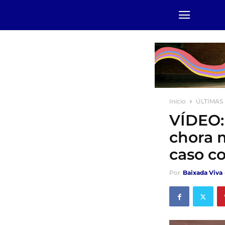
Início
ÚLTIMAS
VÍDEO: 
chora 
caso c
Por
Baixada Viva