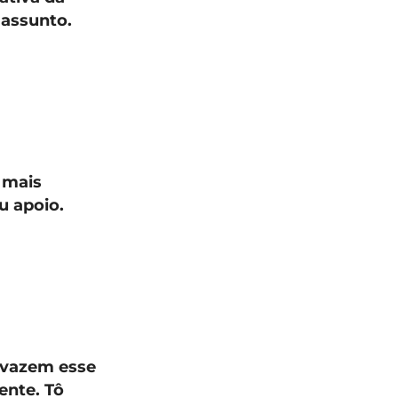
o assunto.
 mais
iu apoio.
o vazem esse
ente. Tô