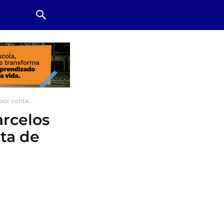
por conta...
arcelos
ta de