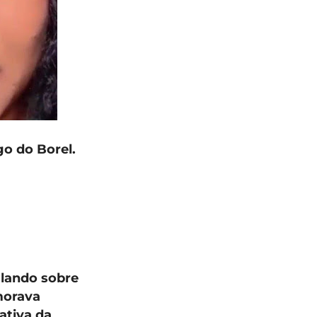
go do Borel.
alando sobre
morava
ativa da