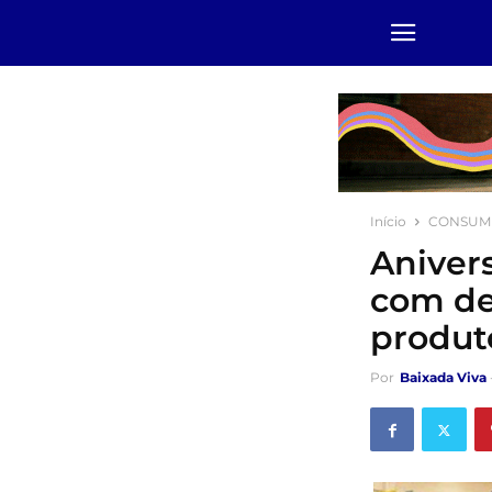
Início
CONSUM
Aniver
com de
produt
Por
Baixada Viva