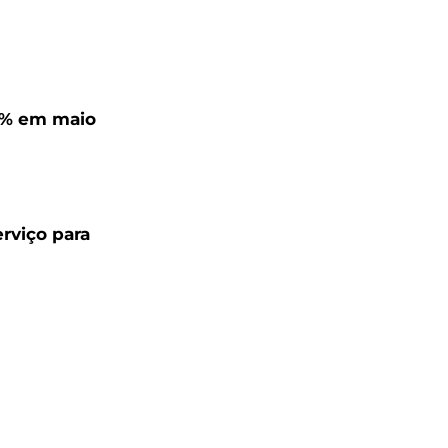
,4% em maio
rviço para