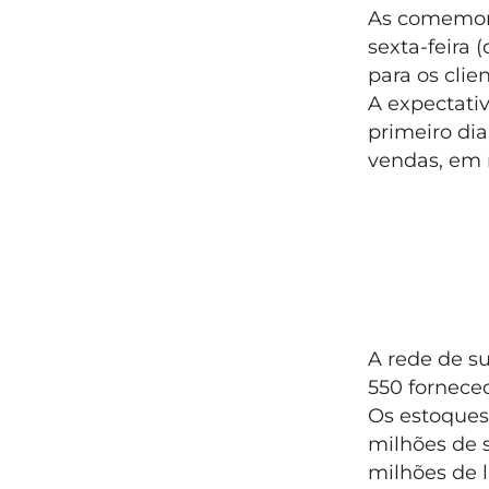
As comemor
sexta-feira 
para os clie
A expectati
primeiro dia
vendas, em r
A rede de s
550 fornece
Os estoques
milhões de 
milhões de l