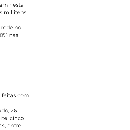
am nesta
s mil itens
 rede no
30% nas
 feitas com
ado, 26
te, cinco
as, entre