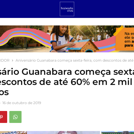
IDOR
Aniversário Guanabara começa sexta-feira, com descontos de até 
sário Guanabara começa sexta
scontos de até 60% em 2 mil
os
-
16 de outubro de 2019