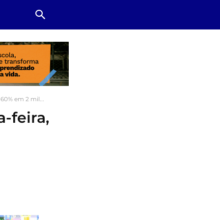
60% em 2 mil...
-feira,