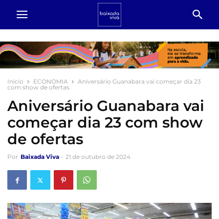
Início
ECONOMIA
Aniversário Guanabara vai começar dia 23
com show de ofertas
Aniversário Guanabara vai
começar dia 23 com show
de ofertas
Por
Baixada Viva
-
21 de outubro de 2024