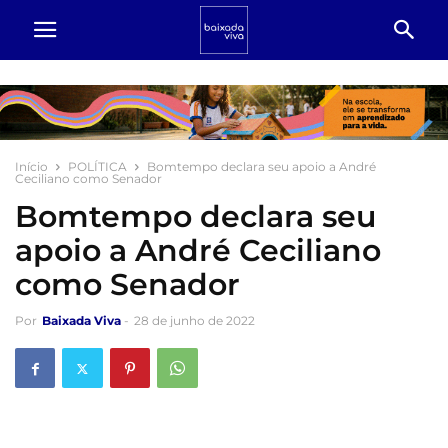
Início
POLÍTICA
Bomtempo declara seu apoio a André
Ceciliano como Senador
Bomtempo declara seu
apoio a André Ceciliano
como Senador
Por
Baixada Viva
-
28 de junho de 2022