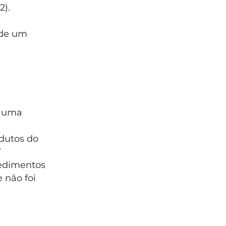
2).
 de um
o uma
odutos do
”
cedimentos
 não foi