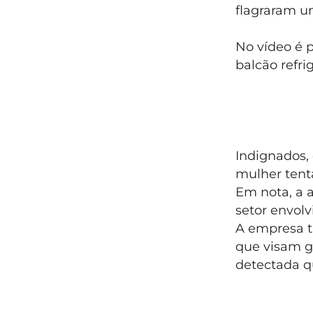
flagraram um
No vídeo é 
balcão refri
Indignados,
mulher tent
Em nota, a 
setor envol
A empresa t
que visam g
detectada q