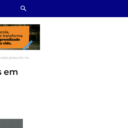
cado prezunic no
os em