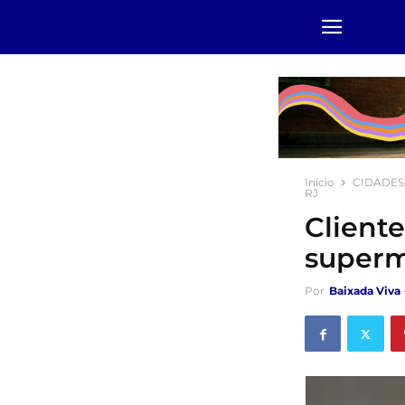
Início
CIDADES
RJ
Client
superm
Por
Baixada Viva