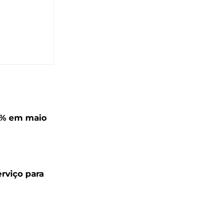
,4% em maio
rviço para