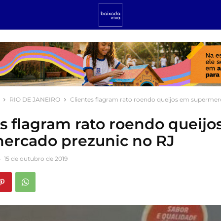
RIO DE JANEIRO
Clientes flagram rato roendo queijos em supermer
es flagram rato roendo queij
ercado prezunic no RJ
-
15 de outubro de 2019