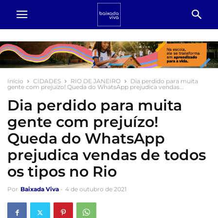
Início
CIDADES
RIO DE JANEIRO
Dia perdido para muita
gente com prejuízo! Queda do WhatsApp prejudica vendas...
Dia perdido para muita
gente com prejuízo!
Queda do WhatsApp
prejudica vendas de todos
os tipos no Rio
Por
Baixada Viva
-
4 de outubro de 2021