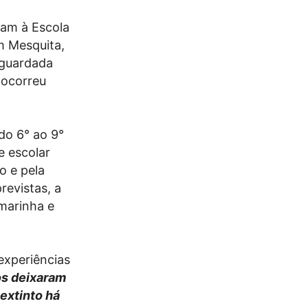
ram à Escola
m Mesquita,
aguardada
 ocorreu
do 6° ao 9°
e escolar
o e pela
revistas, a
marinha e
experiências
os deixaram
extinto há