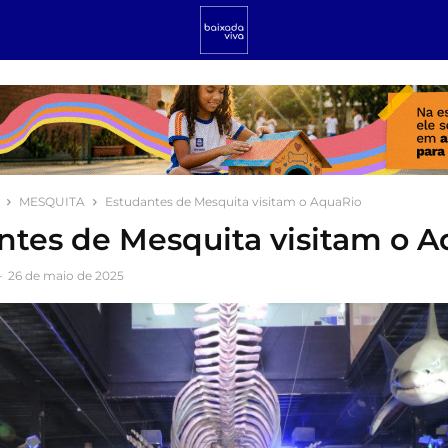
MESQUITA
Estudantes de Mesquita visitam o AquaRio
ntes de Mesquita visitam o 
-
26 de maio de 2025