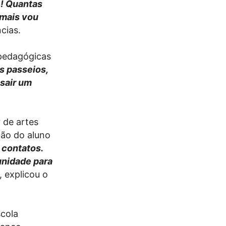
e! Quantas
 mais vou
cias.
 pedagógicas
s passeios,
sair um
 de artes
ção do aluno
 contatos.
unidade para
”, explicou o
scola