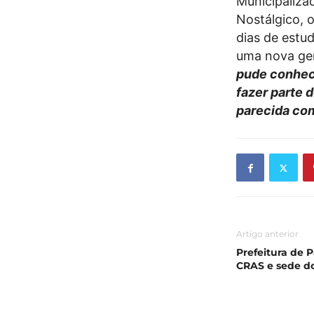
Municipaliza
Nostálgico, 
dias de estu
uma nova ger
pude conhece
fazer parte 
parecida com
Artigo anterior
Prefeitura de 
CRAS e sede do