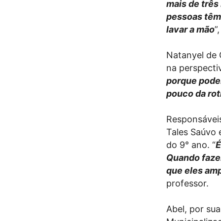
mais de três
pessoas têm
lavar a mão
”
Natanyel de 
na perspecti
porque pode
pouco da rot
Responsáveis
Tales Saúvo 
do 9° ano. “
É
Quando faze
que eles amp
professor.
Abel, por sua