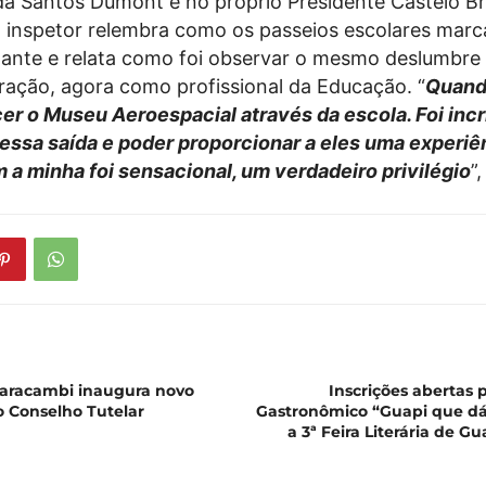
da Santos Dumont e no próprio Presidente Castelo B
o inspetor relembra como os passeios escolares mar
dante e relata como foi observar o mesmo deslumbre
ação, agora como profissional da Educação. “
Quand
r o Museu Aeroespacial através da escola. Foi incrí
dessa saída e poder proporcionar a eles uma experiê
 a minha foi sensacional, um verdadeiro privilégio
”,
Paracambi inaugura novo
Inscrições abertas 
 Conselho Tutelar
Gastronômico “Guapi que dá
a 3ª Feira Literária de G