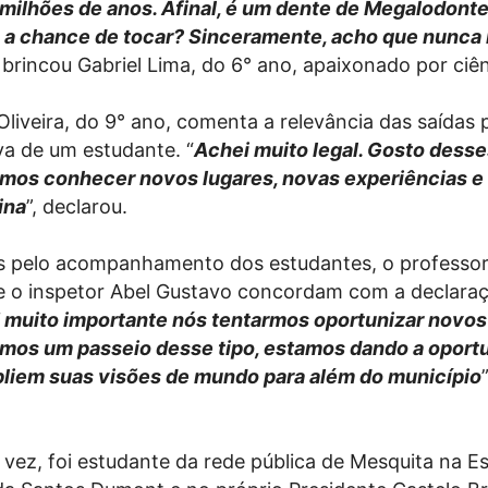
 milhões de anos. Afinal, é um dente de Megalodont
 a chance de tocar? Sinceramente, acho que nunca
, brincou Gabriel Lima, do 6° ano, apaixonado por ciên
Oliveira, do 9° ano, comenta a relevância das saídas
va de um estudante. “
Achei muito legal. Gosto desse
mos conhecer novos lugares, novas experiências e 
ina
”, declarou.
 pelo acompanhamento dos estudantes, o professor
e o inspetor Abel Gustavo concordam com a declara
 muito importante nós tentarmos oportunizar novos
mos um passeio desse tipo, estamos dando a oport
liem suas visões de mundo para além do município
 vez, foi estudante da rede pública de Mesquita na E