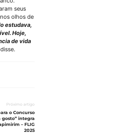
ranco.
caram seus
 nos olhos de
o estudava,
vel. Hoje,
ncia de vida
 disse.
Próximo artigo
para o Concurso
 gosto” integra
uapimirim – FLIG
2025