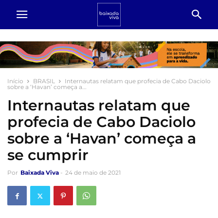
Início
BRASIL
Internautas relatam que profecia de Cabo Daciolo
sobre a ‘Havan’ começa a...
Internautas relatam que
profecia de Cabo Daciolo
sobre a ‘Havan’ começa a
se cumprir
Por
Baixada Viva
-
24 de maio de 2021