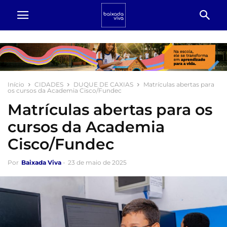
Início
CIDADES
DUQUE DE CAXIAS
Matrículas abertas para
os cursos da Academia Cisco/Fundec
Matrículas abertas para os
cursos da Academia
Cisco/Fundec
Por
Baixada Viva
-
23 de maio de 2025