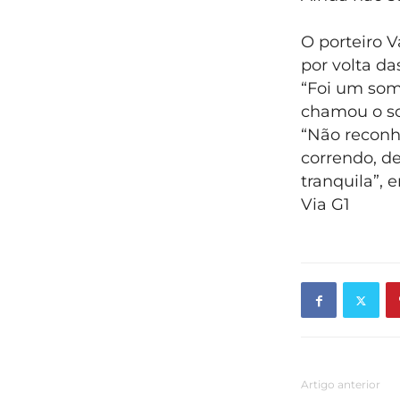
O porteiro 
por volta da
“Foi um som
chamou o so
“Não reconh
correndo, d
tranquila”,
Via G1
Artigo anterior