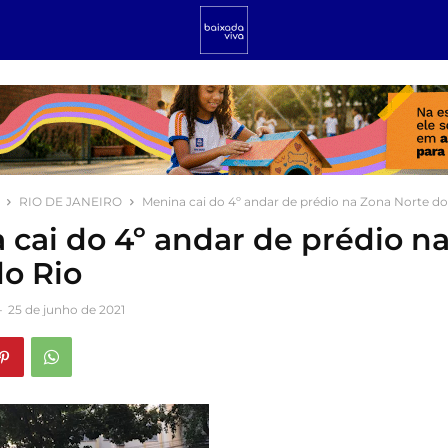
RIO DE JANEIRO
Menina cai do 4º andar de prédio na Zona Norte do
 cai do 4º andar de prédio n
do Rio
-
25 de junho de 2021