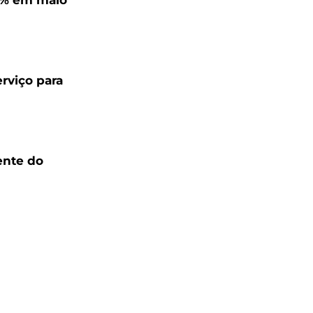
,4% em maio
rviço para
ente do