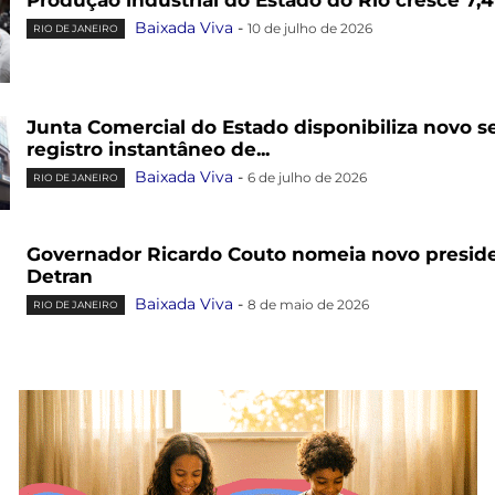
Produção industrial do Estado do Rio cresce 7
Baixada Viva
-
10 de julho de 2026
RIO DE JANEIRO
Junta Comercial do Estado disponibiliza novo se
registro instantâneo de...
Baixada Viva
-
6 de julho de 2026
RIO DE JANEIRO
Governador Ricardo Couto nomeia novo presid
Detran
Baixada Viva
-
8 de maio de 2026
RIO DE JANEIRO