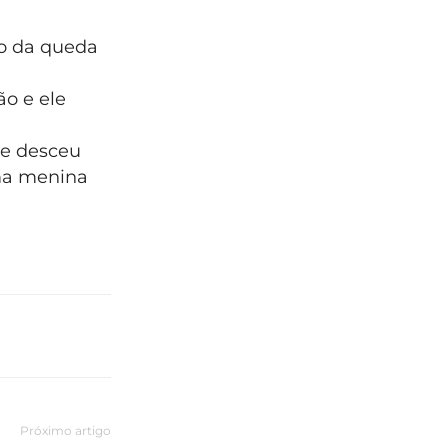
ho da queda
ão e ele
ãe desceu
ma menina
Próximo artigo