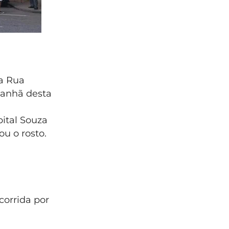
a Rua
manhã desta
pital Souza
u o rosto.
corrida por