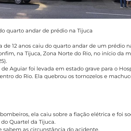
do quarto andar de prédio na Tijuca
de 12 anos caiu do quarto andar de um prédio n
nfim, na Tijuca, Zona Norte do Rio, no início da 
25).
a de Aguiar foi levada em estado grave para o Hos
entro do Rio. Ela quebrou os tornozelos e machuco
ombeiros, ela caiu sobre a fiação elétrica e foi so
do Quartel da Tijuca.
e sabem as circunstância do acidente.