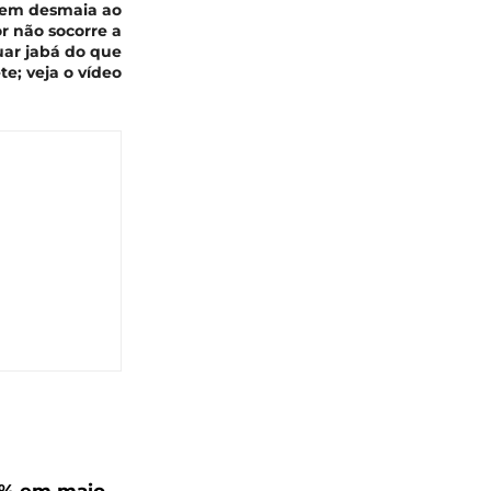
em desmaia ao
r não socorre a
nuar jabá do que
e; veja o vídeo