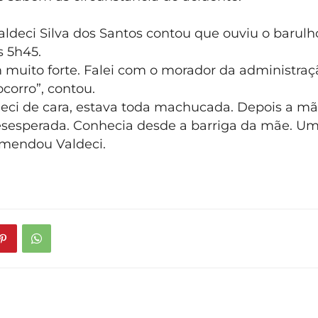
Valdeci Silva dos Santos contou que ouviu o barul
s 5h45.
 muito forte. Falei com o morador da administraç
corro”, contou.
eci de cara, estava toda machucada. Depois a m
esesperada. Conhecia desde a barriga da mãe. U
 emendou Valdeci.