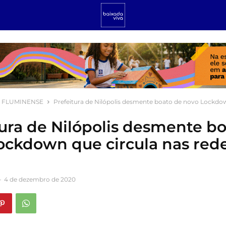
 FLUMINENSE
Prefeitura de Nilópolis desmente boato de novo Lockdow
tura de Nilópolis desmente b
ockdown que circula nas red
-
4 de dezembro de 2020