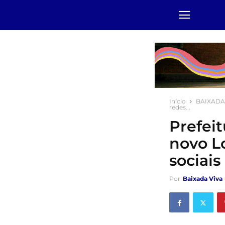
Início
BAIXADA
redes...
Prefei
novo L
sociais
Por
Baixada Viva