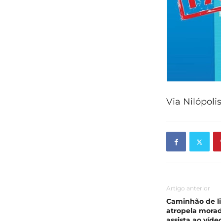
Via Nilópoli
Artigo anterior
Caminhão de li
atropela mora
assista ao víde