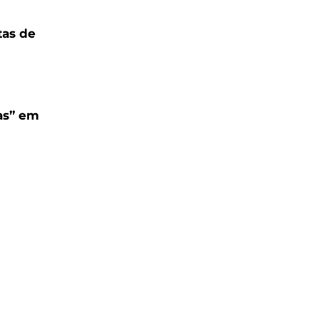
tas de
las” em