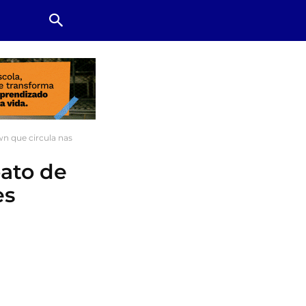
n que circula nas
oato de
es