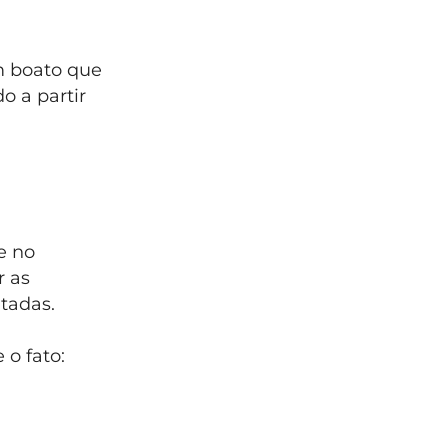
um boato que
 a partir
e no
r as
ntadas.
o fato: