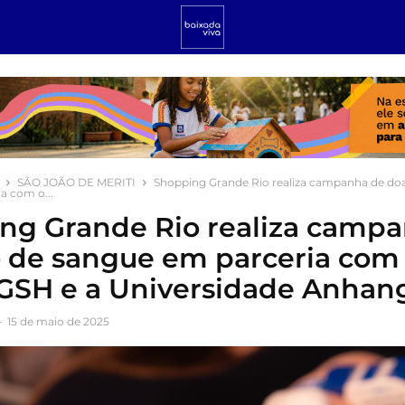
SÃO JOÃO DE MERITI
Shopping Grande Rio realiza campanha de do
a com o...
ng Grande Rio realiza camp
 de sangue em parceria com
GSH e a Universidade Anhan
-
15 de maio de 2025