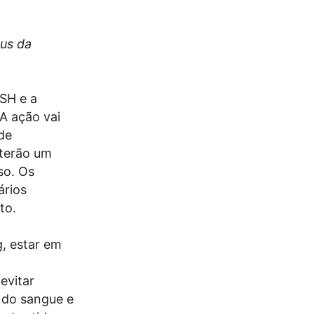
pus da
SH e a
A ação vai
de
terão um
so. Os
ários
to.
g, estar em
evitar
 do sangue e