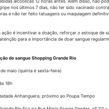
ebidas alcoólicas 12 horas antes. Além disso, não pod
gripe nos últimos 7 dias, não ter sido vacinado contra
oras e não ter feito tatuagens ou maquiagem definit
a ação é incentivar a doação, reforçar o estoque de 
atenção para a importância de doar sangue regular
ação de sangue Shopping Grande Rio
 de maio (quinta e sexta-feira)
às 18h
ersidade Anhanguera, próximo ao Poupa Tempo
rande Rio fica na Rua Maria Soares Sendas, nº 111 –