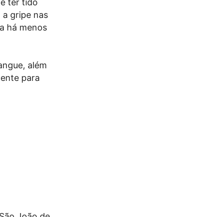
e ter tido
 a gripe nas
iva há menos
sangue, além
mente para
 São João de