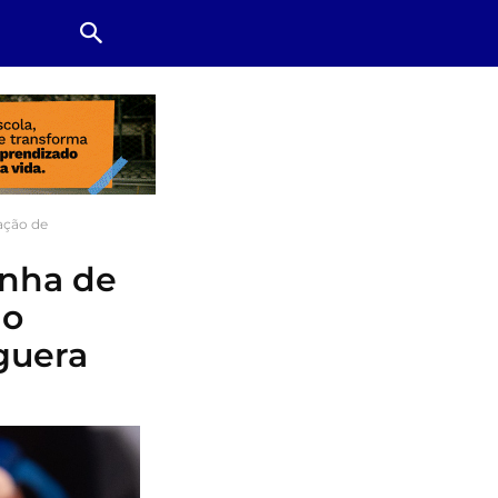
ação de
anha de
 o
guera