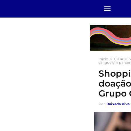
Início
CIDADES
sangue em parceri
Shoppi
doação
Grupo 
Por
Baixada Viva