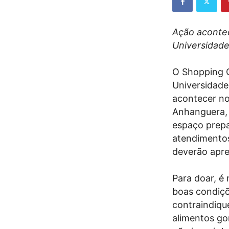
Ação acontec
Universidad
O Shopping G
Universidad
acontecer no
Anhanguera,
espaço prepa
atendimentos
deverão apre
Para doar, é 
boas condiç
contraindiqu
alimentos go