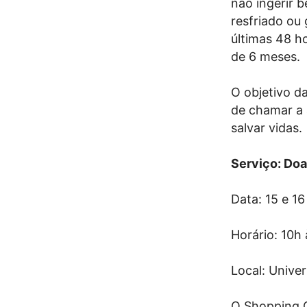
não ingerir b
resfriado ou 
últimas 48 h
de 6 meses.
O objetivo d
de chamar a 
salvar vidas.
Serviço: Do
Data: 15 e 16
Horário: 10h 
Local: Univ
O Shopping G