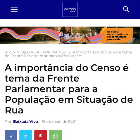
Início
BAIXADA FLUMINENSE
A importância do Censo é tema
da Frente Parlamentar para a População...
A importância do Censo é
tema da Frente
Parlamentar para a
População em Situação de
Rua
Por
Baixada Viva
-
15 de maio de 2021