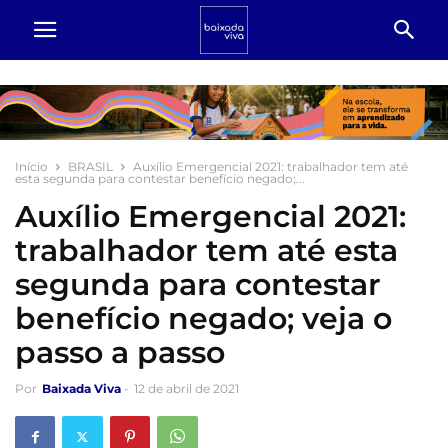
Início
BRASIL
Auxílio Emergencial 2021: trabalhador tem até
esta segunda para contestar benefício negado;...
Auxílio Emergencial 2021:
trabalhador tem até esta
segunda para contestar
benefício negado; veja o
passo a passo
Por
Baixada Viva
-
12 de abril de 2021