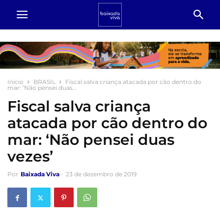
Início
BRASIL
Fiscal salva criança atacada por cão dentro do
mar: ‘Não pensei duas...
Fiscal salva criança
atacada por cão dentro do
mar: ‘Não pensei duas
vezes’
Por
Baixada Viva
-
23 de dezembro de 2019