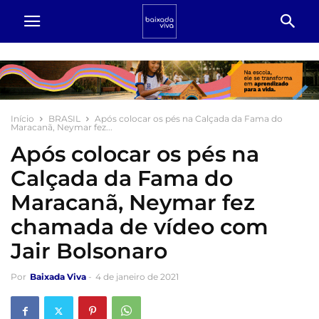
Início
BRASIL
Após colocar os pés na Calçada da Fama do
Maracanã, Neymar fez...
Após colocar os pés na
Calçada da Fama do
Maracanã, Neymar fez
chamada de vídeo com
Jair Bolsonaro
Por
Baixada Viva
-
4 de janeiro de 2021